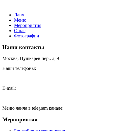
Ланч
Меню
Мероприятия
О нас
Фотографии
Наши контакты
Москва, Пушкарёв пер., д. 9
Наши телефоны:
+7(499)957-8174
E-mail:
feedback@pushkarev.cafe
Меню ланча в telegram канале:
@pushkarev_lunch
Мероприятия
Ближайшие мероприятия