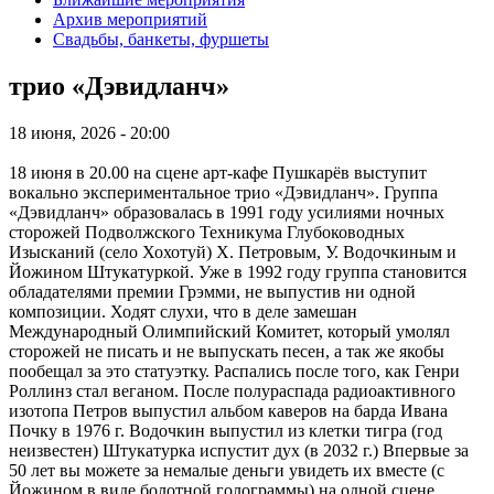
Архив мероприятий
Свадьбы, банкеты, фуршеты
трио «Дэвидланч»
18 июня, 2026 - 20:00
18 июня в 20.00 на сцене арт-кафе Пушкарёв выступит
вокально экспериментальное трио «Дэвидланч». Группа
«Дэвидланч» образовалась в 1991 году усилиями ночных
сторожей Подволжского Техникума Глубоководных
Изысканий (село Хохотуй) Х. Петровым, У. Водочкиным и
Йожином Штукатуркой. Уже в 1992 году группа становится
обладателями премии Грэмми, не выпустив ни одной
композиции. Ходят слухи, что в деле замешан
Международный Олимпийский Комитет, который умолял
сторожей не писать и не выпускать песен, а так же якобы
пообещал за это статуэтку. Распались после того, как Генри
Роллинз стал веганом. После полураспада радиоактивного
изотопа Петров выпустил альбом каверов на барда Ивана
Почку в 1976 г. Водочкин выпустил из клетки тигра (год
неизвестен) Штукатурка испустит дух (в 2032 г.) Впервые за
50 лет вы можете за немалые деньги увидеть их вместе (с
Йожином в виде болотной голограммы) на одной сцене.