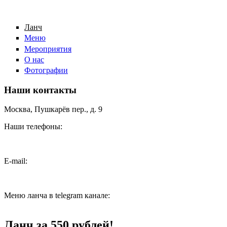
Ланч
Меню
Мероприятия
О нас
Фотографии
Наши контакты
Москва, Пушкарёв пер., д. 9
Наши телефоны:
+7(499)957-8174
E-mail:
feedback@pushkarev.cafe
Меню ланча в telegram канале:
@pushkarev_lunch
Ланч за 550 рублей!