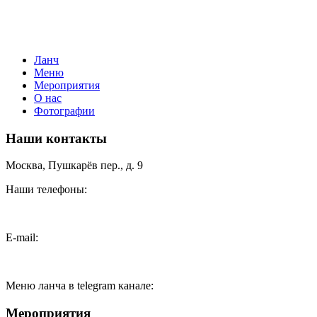
Ланч
Меню
Мероприятия
О нас
Фотографии
Наши контакты
Москва, Пушкарёв пер., д. 9
Наши телефоны:
+7(499)957-8174
E-mail:
feedback@pushkarev.cafe
Меню ланча в telegram канале:
@pushkarev_lunch
Мероприятия