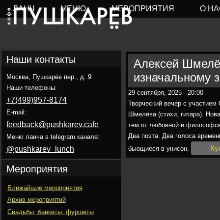
ЛАНЧ
МЕНЮ
МЕРОПРИЯТИЯ
О НА
Наши контакты
Алексей Шмелё
изначальному зв
Москва, Пушкарёв пер., д. 9
Наши телефоны:
29 сентября, 2025 - 20:00
+7(499)957-8174
Творческий вечер с участием
E-mail:
Шмелëва (стихи, гитара). Нов
feedback@pushkarev.cafe
тем от любовной и философск
Два поэта. Два голоса времен
Меню ланча в telegram канале:
Ку
@pushkarev_lunch
бьющиеся в унисон.
Мероприятия
Ближайшие мероприятия
Архив мероприятий
Свадьбы, банкеты, фуршеты